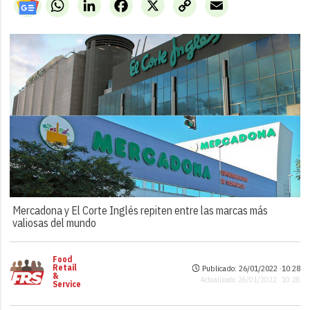
WhatsApp
LinkedIn
Facebook
X
Copy
Email
Link
Mercadona y El Corte Inglés repiten entre las marcas más
valiosas del mundo
Food
Retail
Publicado: 26/01/2022 ·
10:28
&
Actualizado: 26/01/2022 · 10:28
Service