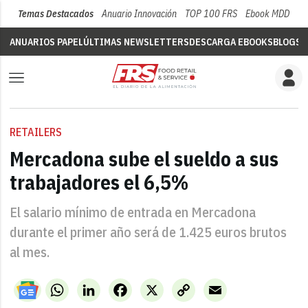
Temas Destacados
Anuario Innovación
TOP 100 FRS
Ebook MDD
Su
ANUARIOS PAPEL
ÚLTIMAS NEWSLETTERS
DESCARGA EBOOKS
BLOGS
V
RETAILERS
Mercadona sube el sueldo a sus
trabajadores el 6,5%
El salario mínimo de entrada en Mercadona
durante el primer año será de 1.425 euros brutos
al mes.
WhatsApp
LinkedIn
Facebook
X
Copy
Email
Link