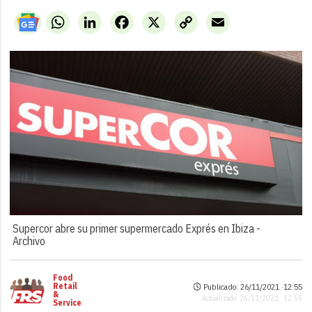
WhatsApp
LinkedIn
Facebook
X
Copy
Email
Link
Supercor abre su primer supermercado Exprés en Ibiza -
Archivo
Food
Retail
Publicado: 26/11/2021 ·
12:55
&
Actualizado: 26/11/2021 · 12:55
Service