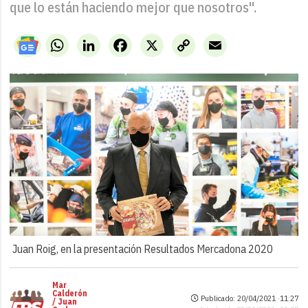
que lo están haciendo mejor que nosotros".
WhatsApp
LinkedIn
Facebook
X
Copy
Email
Link
Juan Roig, en la presentación Resultados Mercadona 2020
Mar
Calderón
Publicado: 20/04/2021 ·
11:27
/ Juan