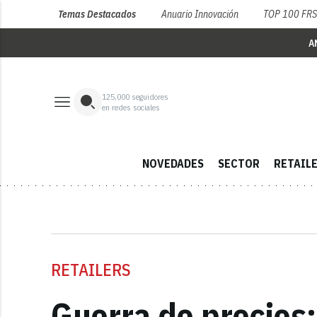
Temas Destacados
Anuario Innovación
TOP 100 FR
A
125,000
seguidores
en redes sociales
NOVEDADES
SECTOR
RETAIL
RETAILERS
Guerra de precios