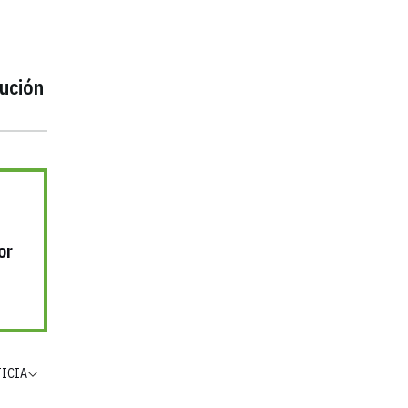
ución
or
TICIA