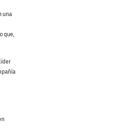
n una
o que,
líder
ompañía
en