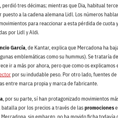
 perdió tres décimas; mientras que Dia, habitual terce
er puesto a la cadena alemana Lidl. Los números habla
n movimientos para reaccionar a esta pérdida de cuota 
s por Lidl y Aldi.
ncio García
, de Kantar, explica que Mercadona ha baj
(algunas emblemáticas como su hummus). Se trataría d
ece ir a más por ahora, pero que como os explicamos 
ector
por su indudable peso. Por otro lado, fuentes de
ias entre marca propia y marca de fabricante.
ia
, por su parte, sí han protagonizado movimientos má
 batalla por los precios a través de las
promociones
e
. Mercadona, sin embargo, no ha movido ficha todavía 