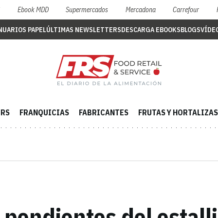
S
Ebook MDD
Supermercados
Mercadona
Carrefour
NUARIOS PAPEL
ÚLTIMAS NEWSLETTERS
DESCARGA EBOOKS
BLOGS
VÍDE
ERS
FRANQUICIAS
FABRICANTES
FRUTAS Y HORTALIZAS
: pendientes del estal