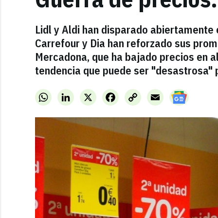
Lidl y Aldi han disparado abiertamente
Carrefour y Dia han reforzado sus promo
Mercadona, que ha bajado precios en a
tendencia que puede ser "desastrosa" pa
WhatsApp
LinkedIn
X
Facebook
Copy
Email
Link