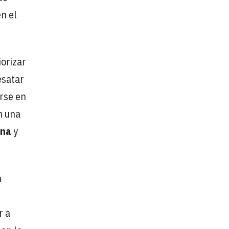
n el
iorizar
esatar
irse en
n una
ona
y
n
r a