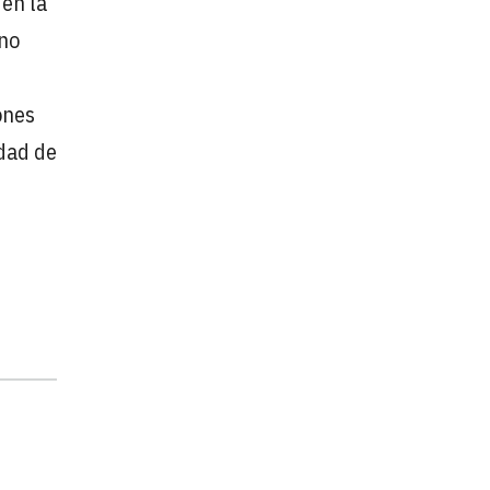
 en la
 no
ones
idad de