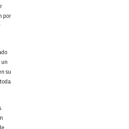
r
n por
y
ado
e un
en su
 toda
s
n
de