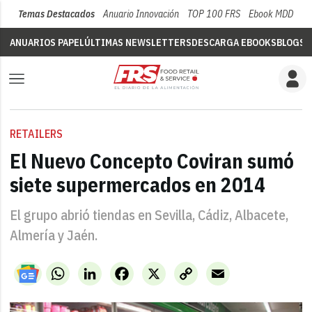
Temas Destacados
Anuario Innovación
TOP 100 FRS
Ebook MDD
Su
ANUARIOS PAPEL
ÚLTIMAS NEWSLETTERS
DESCARGA EBOOKS
BLOGS
V
RETAILERS
El Nuevo Concepto Coviran sumó
siete supermercados en 2014
El grupo abrió tiendas en Sevilla, Cádiz, Albacete,
Almería y Jaén.
WhatsApp
LinkedIn
Facebook
X
Copy
Email
Link