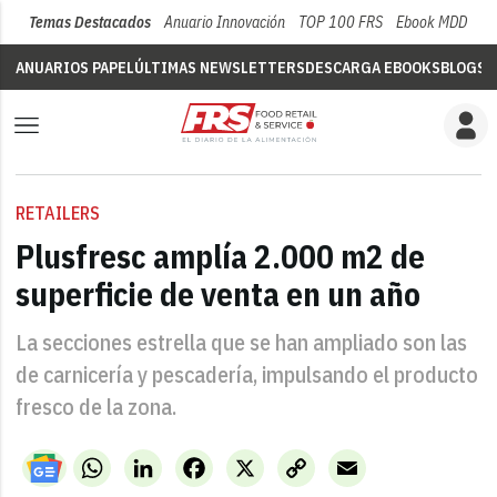
Temas Destacados
Anuario Innovación
TOP 100 FRS
Ebook MDD
Su
ANUARIOS PAPEL
ÚLTIMAS NEWSLETTERS
DESCARGA EBOOKS
BLOGS
V
RETAILERS
Plusfresc amplía 2.000 m2 de
superficie de venta en un año
La secciones estrella que se han ampliado son las
de carnicería y pescadería, impulsando el producto
fresco de la zona.
WhatsApp
LinkedIn
Facebook
X
Copy
Email
Link