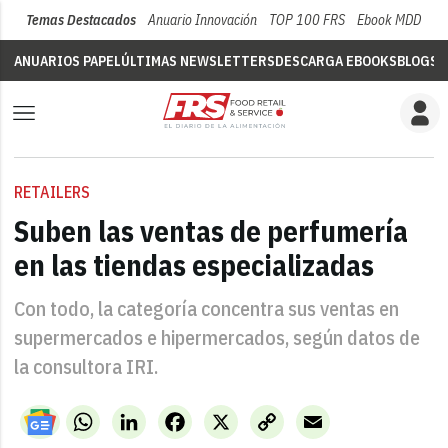
Temas Destacados
Anuario Innovación
TOP 100 FRS
Ebook MDD
Su
ANUARIOS PAPEL
ÚLTIMAS NEWSLETTERS
DESCARGA EBOOKS
BLOGS
V
RETAILERS
Suben las ventas de perfumería
en las tiendas especializadas
Con todo, la categoría concentra sus ventas en
supermercados e hipermercados, según datos de
la consultora IRI.
WhatsApp
LinkedIn
Facebook
X
Copy
Email
Link