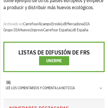
tome ejemplo de otros países europeos y empiece
a producir y distribuir más huevos ecológicos.
Archivado en
Carrefour
Alcampo
Eroski
Lidl
Mercadona
DIA
Grupo DIA
Huevos
Inprovo
Carrefour España
Lidl España
LISTAS DE DIFUSIÓN DE FRS
UNIRME
LEE LOS COMENTARIOS Y COMENTA LA NOTICIA