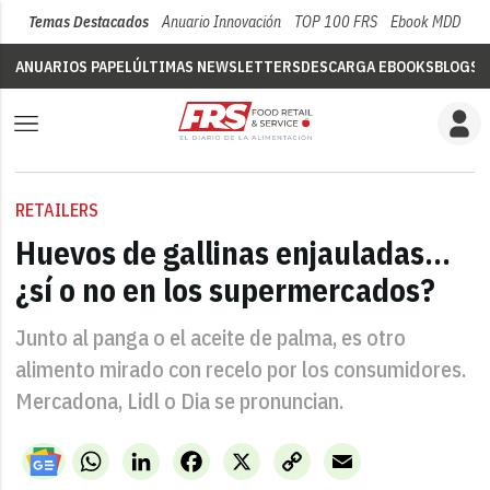
Temas Destacados
Anuario Innovación
TOP 100 FRS
Ebook MDD
Su
ANUARIOS PAPEL
ÚLTIMAS NEWSLETTERS
DESCARGA EBOOKS
BLOGS
V
RETAILERS
Huevos de gallinas enjauladas...
¿sí o no en los supermercados?
Junto al panga o el aceite de palma, es otro
alimento mirado con recelo por los consumidores.
Mercadona, Lidl o Dia se pronuncian.
WhatsApp
LinkedIn
Facebook
X
Copy
Email
Link