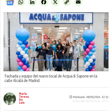
WhatsApp
LinkedIn
Facebook
X
Copy
Email
Link
Fachada y equipo del nuevo local de Acqua & Sapone en la
calle Alcalá de Madrid.
María
Teresa
Publicado: 08/05/2026 ·
12:12
De
Actualizado: 08/05/2026 · 12:12
Luis