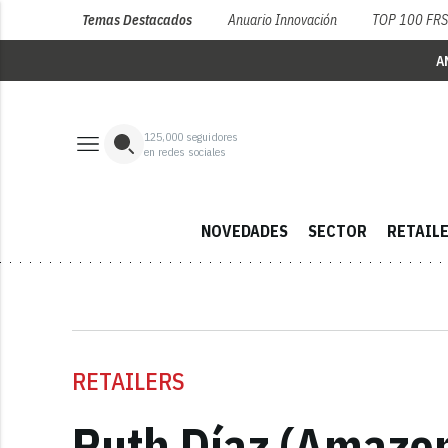
Temas Destacados
Anuario Innovación
TOP 100 FR
A
125,000
seguidores
en redes sociales
NOVEDADES
SECTOR
RETAIL
RETAILERS
Ruth Díaz (Amazon