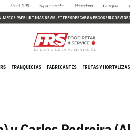
S
Ebook MDD
Supermercados
Mercadona
Carrefour
NUARIOS PAPEL
ÚLTIMAS NEWSLETTERS
DESCARGA EBOOKS
BLOGS
VÍDE
ERS
FRANQUICIAS
FABRICANTES
FRUTAS Y HORTALIZAS
) y Carlos Pedreira (A