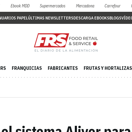
S
Ebook MDD
Supermercados
Mercadona
Carrefour
NUARIOS PAPEL
ÚLTIMAS NEWSLETTERS
DESCARGA EBOOKS
BLOGS
VÍDE
ERS
FRANQUICIAS
FABRICANTES
FRUTAS Y HORTALIZAS
l sistema Aliver para