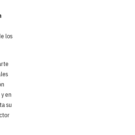
n
e los
arte
ales
ón
 y en
ta su
ctor