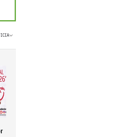
TICIA
r