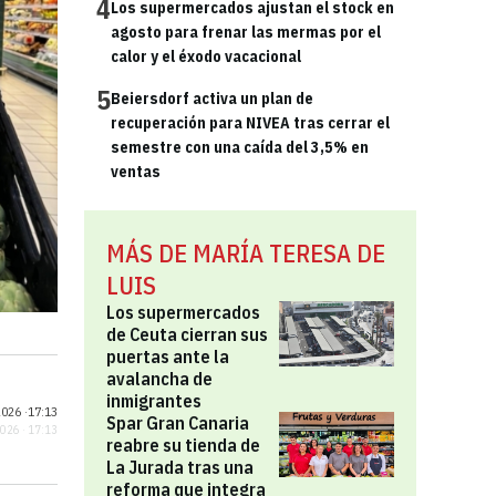
4
Los supermercados ajustan el stock en
agosto para frenar las mermas por el
calor y el éxodo vacacional
5
Beiersdorf activa un plan de
recuperación para NIVEA tras cerrar el
semestre con una caída del 3,5% en
ventas
MÁS DE MARÍA TERESA DE
LUIS
Los supermercados
de Ceuta cierran sus
puertas ante la
avalancha de
inmigrantes
026 ·
17:13
Spar Gran Canaria
2026 · 17:13
reabre su tienda de
La Jurada tras una
reforma que integra