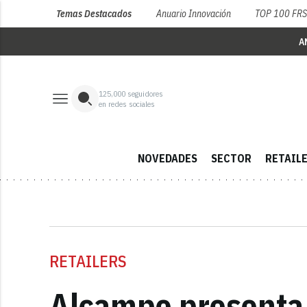
Temas Destacados
Anuario Innovación
TOP 100 FR
A
125,000
seguidores
en redes sociales
NOVEDADES
SECTOR
RETAIL
RETAILERS
Alcampo presenta e