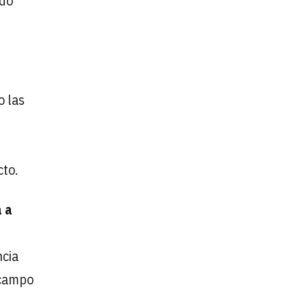
ndo
o las
cto.
 a
ncia
 campo