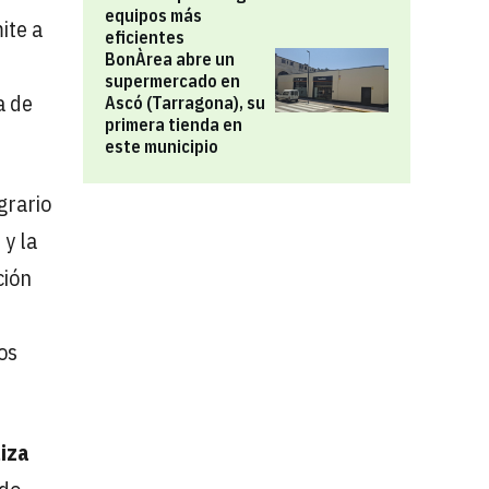
equipos más
ite a
eficientes
BonÀrea abre un
supermercado en
a de
Ascó (Tarragona), su
primera tienda en
este municipio
grario
 y la
ción
os
liza