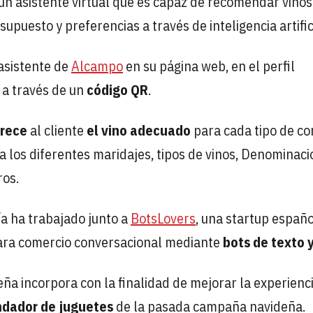
n asistente virtual que es capaz de recomendar vinos 
puesto y preferencias a través de inteligencia artific
 asistente de
Alcampo
en su página web, en el perfil
 a través de un
código QR
.
frece
al cliente
el vino adecuado
para cada tipo de c
a los diferentes maridajes, tipos de vinos, Denominac
ros.
ía ha trabajado junto a
BotsLovers
, una startup españ
s para comercio conversacional mediante
bots de texto 
eña incorpora con la finalidad de mejorar la experienc
dador de juguetes
de la pasada campaña navideña.