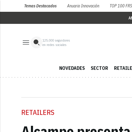
Temas Destacados
Anuario Innovación
TOP 100 FR
A
125,000
seguidores
en redes sociales
NOVEDADES
SECTOR
RETAIL
RETAILERS
Alcampo presenta a