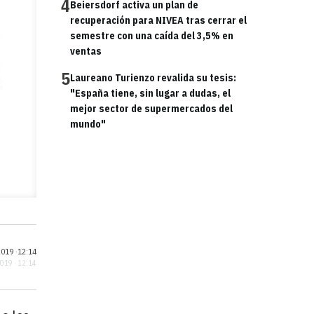
4
Beiersdorf activa un plan de
recuperación para NIVEA tras cerrar el
semestre con una caída del 3,5% en
ventas
5
Laureano Turienzo revalida su tesis:
"España tiene, sin lugar a dudas, el
mejor sector de supermercados del
mundo"
019 ·
12:14
2019 · 12:14