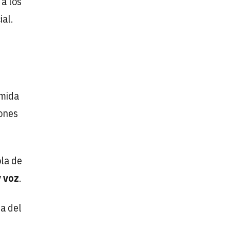
a los
ial.
omida
iones
ola de
y voz
.
ia del