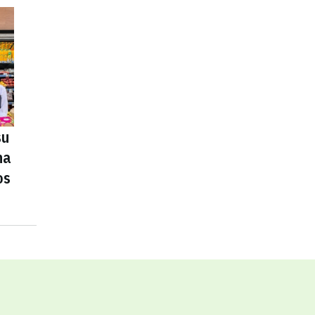
su
na
os