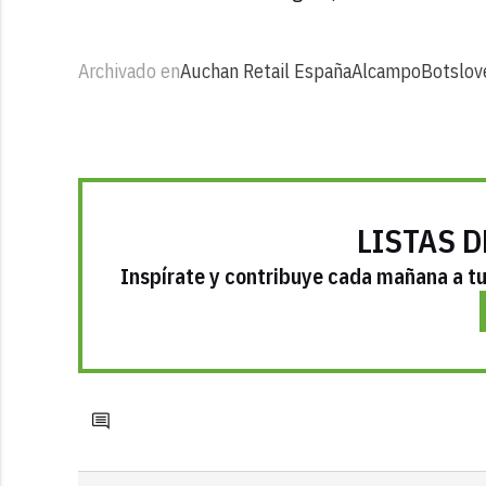
Archivado en
Auchan Retail España
Alcampo
Botslov
LISTAS D
Inspírate y contribuye cada mañana a tu 