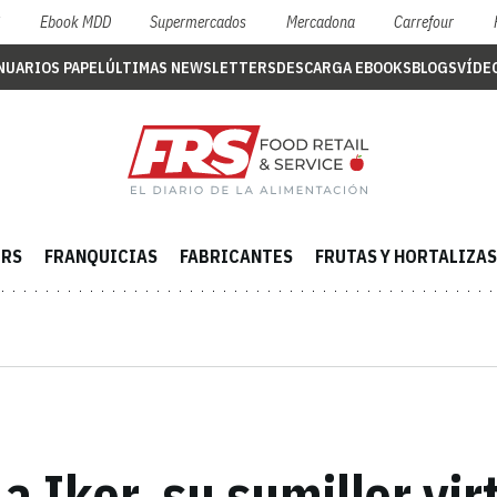
S
Ebook MDD
Supermercados
Mercadona
Carrefour
NUARIOS PAPEL
ÚLTIMAS NEWSLETTERS
DESCARGA EBOOKS
BLOGS
VÍDE
ERS
FRANQUICIAS
FABRICANTES
FRUTAS Y HORTALIZAS
 Iker, su sumiller vir