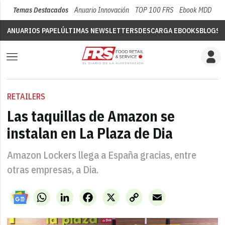
Temas Destacados
Anuario Innovación
TOP 100 FRS
Ebook MDD
Su
ANUARIOS PAPEL
ÚLTIMAS NEWSLETTERS
DESCARGA EBOOKS
BLOGS
V
RETAILERS
Las taquillas de Amazon se
instalan en La Plaza de Dia
Amazon Lockers llega a España gracias, entre
otras empresas, a Dia.
WhatsApp
LinkedIn
Facebook
X
Copy
Email
Link