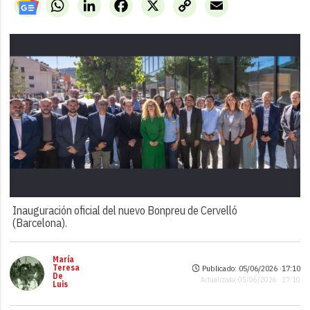
WhatsApp
LinkedIn
Facebook
X
Copy
Email
Link
Inauguración oficial del nuevo Bonpreu de Cervelló
(Barcelona).
María
Teresa
Publicado: 05/06/2026 ·
17:10
De
Actualizado: 05/06/2026 · 17:10
Luis