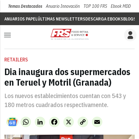
Temas Destacados
Anuario Innovación
TOP 100 FRS
Ebook MDD
Su
ANUARIOS PAPEL
ÚLTIMAS NEWSLETTERS
DESCARGA EBOOKS
BLOGS
V
RETAILERS
Dia inaugura dos supermercados
en Teruel y Motril (Granada)
Los nuevos establecimientos cuentan con 543 y
180 metros cuadrados respectivamente.
WhatsApp
LinkedIn
Facebook
X
Copy
Email
Link