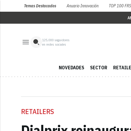
Temas Destacados
Anuario Innovación
TOP 100 FR
A
125,000
seguidores
en redes sociales
NOVEDADES
SECTOR
RETAIL
RETAILERS
Dialprix reinaugu