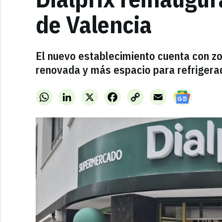
de Valencia
El nuevo establecimiento cuenta con z
renovada y más espacio para refrigera
WhatsApp
LinkedIn
X
Facebook
Copy
Email
Link