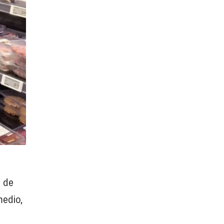
d de
medio,