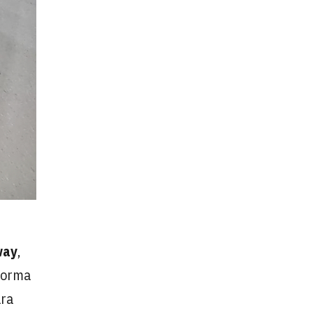
way
,
eforma
ara