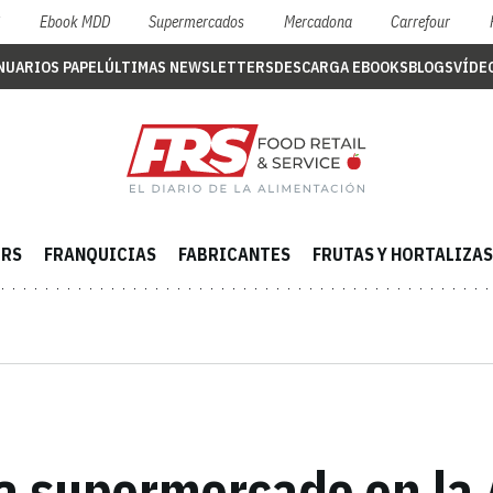
S
Ebook MDD
Supermercados
Mercadona
Carrefour
NUARIOS PAPEL
ÚLTIMAS NEWSLETTERS
DESCARGA EBOOKS
BLOGS
VÍDE
ERS
FRANQUICIAS
FABRICANTES
FRUTAS Y HORTALIZAS
ra supermercado en la 