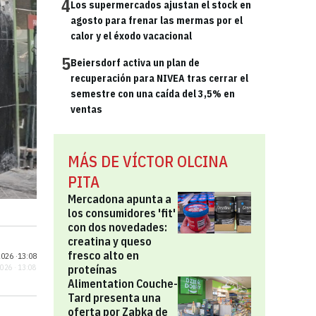
4
Los supermercados ajustan el stock en
agosto para frenar las mermas por el
calor y el éxodo vacacional
5
Beiersdorf activa un plan de
recuperación para NIVEA tras cerrar el
semestre con una caída del 3,5% en
ventas
MÁS DE VÍCTOR OLCINA
PITA
Mercadona apunta a
los consumidores 'fit'
con dos novedades:
creatina y queso
fresco alto en
026 ·
13:08
proteínas
2026 · 13:08
Alimentation Couche-
Tard presenta una
oferta por Zabka de