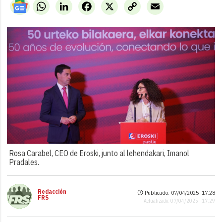
WhatsApp
LinkedIn
Facebook
X
Copy
Email
Link
Rosa Carabel, CEO de Eroski, junto al lehendakari, Imanol
Pradales.
Redacción
Publicado: 07/04/2025 ·
17:28
FRS
Actualizado: 07/04/2025 · 17:29