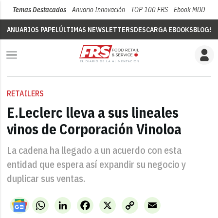
Temas Destacados
Anuario Innovación
TOP 100 FRS
Ebook MDD
Su
ANUARIOS PAPEL
ÚLTIMAS NEWSLETTERS
DESCARGA EBOOKS
BLOGS
V
RETAILERS
E.Leclerc lleva a sus lineales
vinos de Corporación Vinoloa
La cadena ha llegado a un acuerdo con esta
entidad que espera así expandir su negocio y
duplicar sus ventas.
WhatsApp
LinkedIn
Facebook
X
Copy
Email
Link