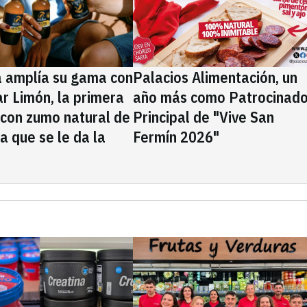
a amplía su gama con
Palacios Alimentación, un
rar Limón, la primera
año más como Patrocinado
 con zumo natural de
Principal de "Vive San
la que se le da la
Fermín 2026"