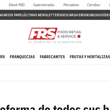
S
Ebook MDD
Supermercados
Mercadona
Carrefour
NUARIOS PAPEL
ÚLTIMAS NEWSLETTERS
DESCARGA EBOOKS
BLOGS
VÍDE
ERS
FRANQUICIAS
FABRICANTES
FRUTAS Y HORTALIZAS
reforma de todos sus h