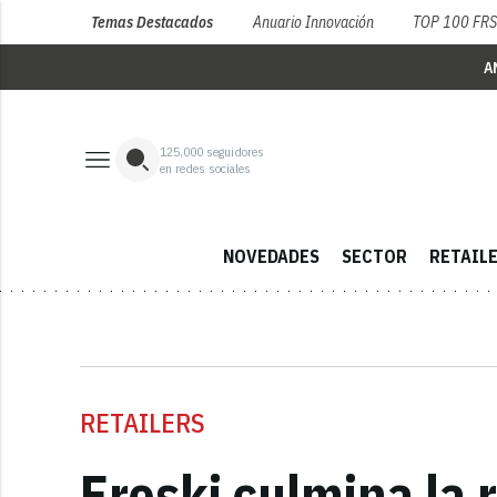
Temas Destacados
Anuario Innovación
TOP 100 FR
A
125,000
seguidores
en redes sociales
NOVEDADES
SECTOR
RETAIL
RETAILERS
Eroski culmina la 