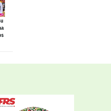
su
na
os