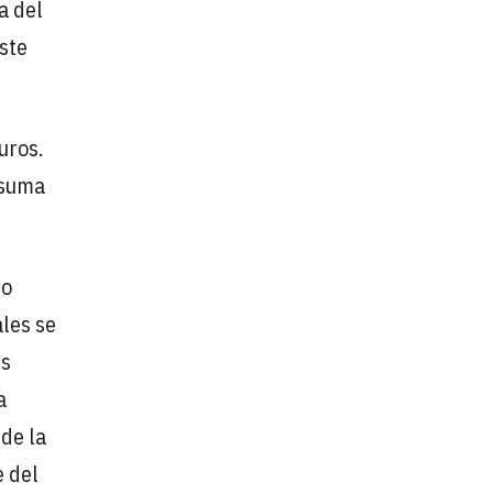
a del
ste
uros.
 suma
ro
ales se
us
a
 de la
e del