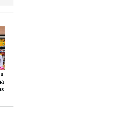
su
na
os