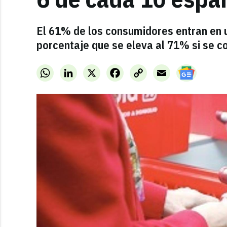
El 61% de los consumidores entran en u
porcentaje que se eleva al 71% si se c
WhatsApp
LinkedIn
X
Facebook
Copy
Email
Link