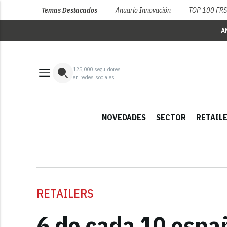
Temas Destacados
Anuario Innovación
TOP 100 FR
A
125,000
seguidores
en redes sociales
NOVEDADES
SECTOR
RETAIL
RETAILERS
6 de cada 10 españ