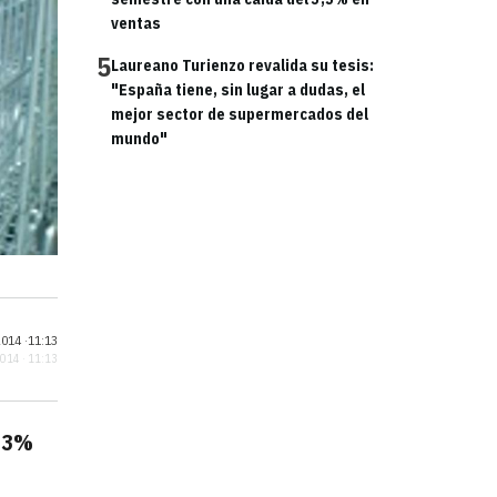
ventas
5
Laureano Turienzo revalida su tesis:
"España tiene, sin lugar a dudas, el
mejor sector de supermercados del
mundo"
014 ·
11:13
2014 · 11:13
,3%