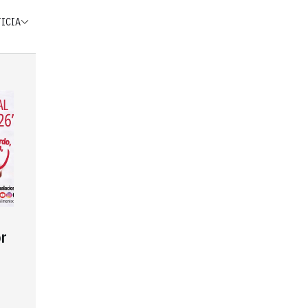
TICIA
r