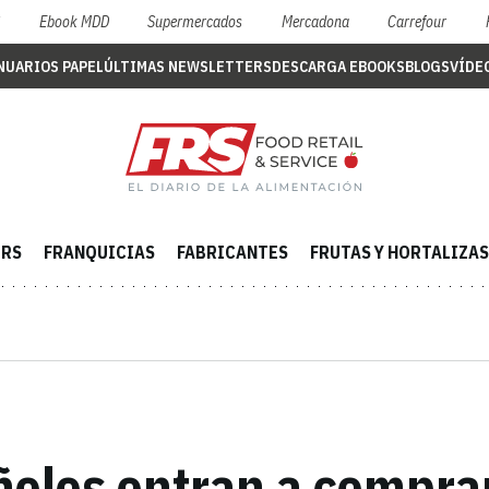
S
Ebook MDD
Supermercados
Mercadona
Carrefour
NUARIOS PAPEL
ÚLTIMAS NEWSLETTERS
DESCARGA EBOOKS
BLOGS
VÍDE
ERS
FRANQUICIAS
FABRICANTES
FRUTAS Y HORTALIZAS
oles entran a comprar