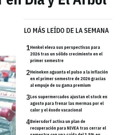
LO MÁS LEÍDO DE LA SEMANA
1
Henkel eleva sus perspectivas para
2026 tras un sólido crecimiento en el
primer semestre
2
Heineken aguanta el pulso a la inflación
en el primer semestre de 2026 gracias
al empuje de su gama premium
3
Los supermercados ajustan el stock en
agosto para frenar las mermas por el
calor y el éxodo vacacional
4
Beiersdorf activa un plan de
recuperación para NIVEA tras cerrar el
semestre con una caída del 3,5% en