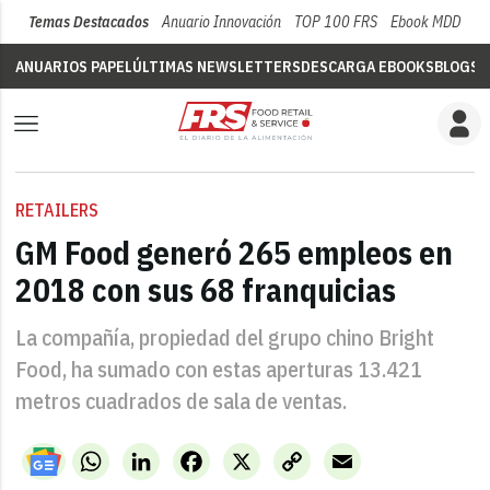
Temas Destacados
Anuario Innovación
TOP 100 FRS
Ebook MDD
Su
ANUARIOS PAPEL
ÚLTIMAS NEWSLETTERS
DESCARGA EBOOKS
BLOGS
V
RETAILERS
GM Food generó 265 empleos en
2018 con sus 68 franquicias
La compañía, propiedad del grupo chino Bright
Food, ha sumado con estas aperturas 13.421
metros cuadrados de sala de ventas.
WhatsApp
LinkedIn
Facebook
X
Copy
Email
Link