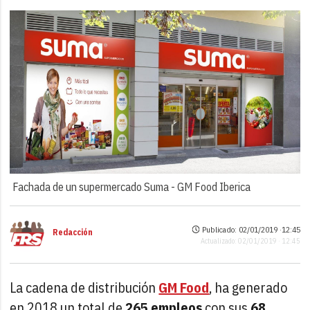
Fachada de un supermercado Suma -
GM Food Iberica
Publicado: 02/01/2019 ·
12:45
Redacción
Actualizado: 02/01/2019 · 12:45
La cadena de distribución
GM Food
, ha generado
en 2018 un total de
265 empleos
con sus
68