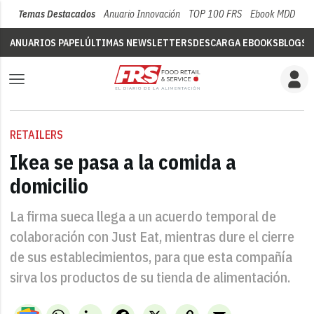
Temas Destacados
Anuario Innovación
TOP 100 FRS
Ebook MDD
Su
ANUARIOS PAPEL
ÚLTIMAS NEWSLETTERS
DESCARGA EBOOKS
BLOGS
V
RETAILERS
Ikea se pasa a la comida a
domicilio
La firma sueca llega a un acuerdo temporal de
colaboración con Just Eat, mientras dure el cierre
de sus establecimientos, para que esta compañía
sirva los productos de su tienda de alimentación.
WhatsApp
LinkedIn
Facebook
X
Copy
Email