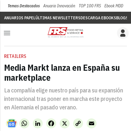
Temas Destacados
Anuario Innovación
TOP 100 FRS
Ebook MDD
Su
ANUARIOS PAPEL
ÚLTIMAS NEWSLETTERS
DESCARGA EBOOKS
BLOGS
V
RETAILERS
Media Markt lanza en España su
marketplace
La compañía elige nuestro país para su expansión
internacional tras poner en marcha este proyecto
en Alemania el pasado verano.
WhatsApp
LinkedIn
Facebook
X
Copy
Email
Link