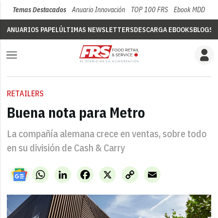
Temas Destacados
Anuario Innovación
TOP 100 FRS
Ebook MDD
Su
ANUARIOS PAPEL
ÚLTIMAS NEWSLETTERS
DESCARGA EBOOKS
BLOGS
V
RETAILERS
Buena nota para Metro
La compañía alemana crece en ventas, sobre todo
en su división de Cash & Carry
WhatsApp
LinkedIn
Facebook
X
Copy
Email
Link