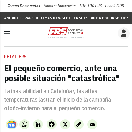
Temas Destacados
Anuario Innovación
TOP 100 FRS
Ebook MDD
Su
ANUARIOS PAPEL
ÚLTIMAS NEWSLETTERS
DESCARGA EBOOKS
BLOGS
V
RETAILERS
El pequeño comercio, ante una
posible situación "catastrófica"
La inestabilidad en Cataluña y las altas
temperaturas lastran el inicio de la campaña
otoño-invierno para el pequeño comercio.
WhatsApp
LinkedIn
Facebook
X
Copy
Email
Link