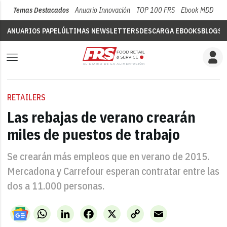
Temas Destacados
Anuario Innovación
TOP 100 FRS
Ebook MDD
Su
ANUARIOS PAPEL
ÚLTIMAS NEWSLETTERS
DESCARGA EBOOKS
BLOGS
V
RETAILERS
Las rebajas de verano crearán
miles de puestos de trabajo
Se crearán más empleos que en verano de 2015.
Mercadona y Carrefour esperan contratar entre las
dos a 11.000 personas.
WhatsApp
LinkedIn
Facebook
X
Copy
Email
Link