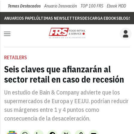
Temas Destacados
Anuario Innovación
TOP 100 FRS
Ebook MDD
Su
ANUARIOS PAPEL
ÚLTIMAS NEWSLETTERS
DESCARGA EBOOKS
BLOGS
V
RETAILERS
Seis claves que afianzarán al
sector retail en caso de recesión
Un estudio de Bain & Company advierte que los
supermercados de Europa y EE.UU. podrían reducir
sus márgenes entre 1 y 4 puntos como
consecuencia de la desaceleración.
WhatsApp
LinkedIn
Facebook
X
Copy
Email