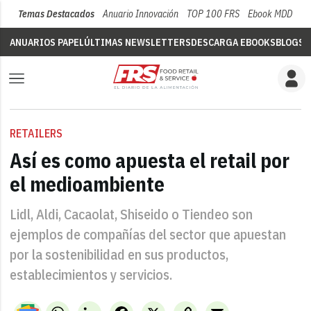
Temas Destacados
Anuario Innovación
TOP 100 FRS
Ebook MDD
Su
ANUARIOS PAPEL
ÚLTIMAS NEWSLETTERS
DESCARGA EBOOKS
BLOGS
V
RETAILERS
Así es como apuesta el retail por
el medioambiente
Lidl, Aldi, Cacaolat, Shiseido o Tiendeo son
ejemplos de compañías del sector que apuestan
por la sostenibilidad en sus productos,
establecimientos y servicios.
WhatsApp
LinkedIn
Facebook
X
Copy
Email