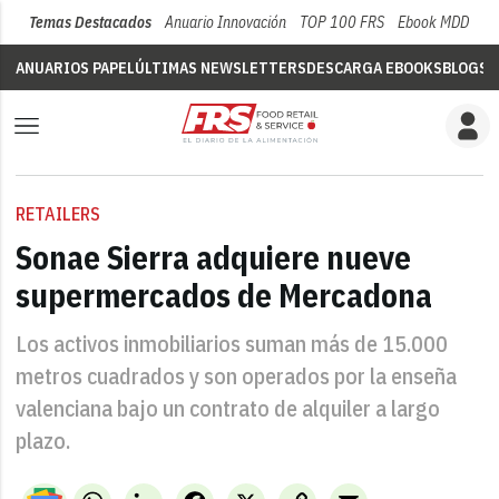
Temas Destacados
Anuario Innovación
TOP 100 FRS
Ebook MDD
Su
ANUARIOS PAPEL
ÚLTIMAS NEWSLETTERS
DESCARGA EBOOKS
BLOGS
V
RETAILERS
Sonae Sierra adquiere nueve
supermercados de Mercadona
Los activos inmobiliarios suman más de 15.000
metros cuadrados y son operados por la enseña
valenciana bajo un contrato de alquiler a largo
plazo.
WhatsApp
LinkedIn
Facebook
X
Copy
Email