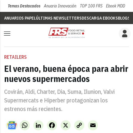
Temas Destacados
Anuario Innovación
TOP 100 FRS
Ebook MDD
Su
ANUARIOS PAPEL
ÚLTIMAS NEWSLETTERS
DESCARGA EBOOKS
BLOGS
V
RETAILERS
El verano, buena época para abrir
nuevos supermercados
Covirán, Aldi, Charter, Dia, Suma, Ilunion, Valvi
Supermercats e Hiperber protagonizan los
estrenos más recientes.
WhatsApp
LinkedIn
Facebook
X
Copy
Email
Link