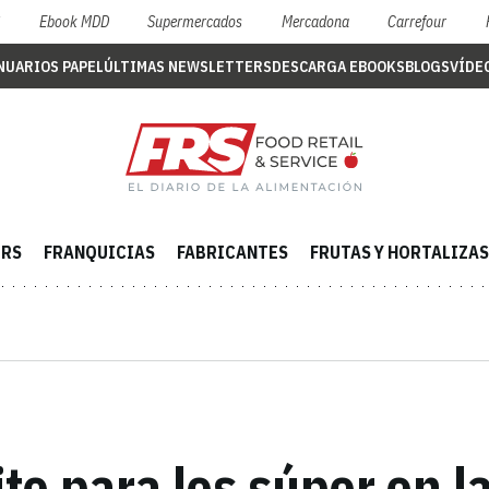
S
Ebook MDD
Supermercados
Mercadona
Carrefour
NUARIOS PAPEL
ÚLTIMAS NEWSLETTERS
DESCARGA EBOOKS
BLOGS
VÍDE
ERS
FRANQUICIAS
FABRICANTES
FRUTAS Y HORTALIZAS
ito para los súper en l