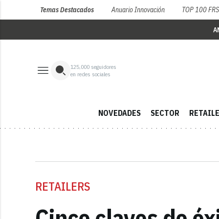
Temas Destacados
Anuario Innovación
TOP 100 FR
A
125,000
seguidores
en redes sociales
NOVEDADES
SECTOR
RETAIL
RETAILERS
Cinco claves de éx