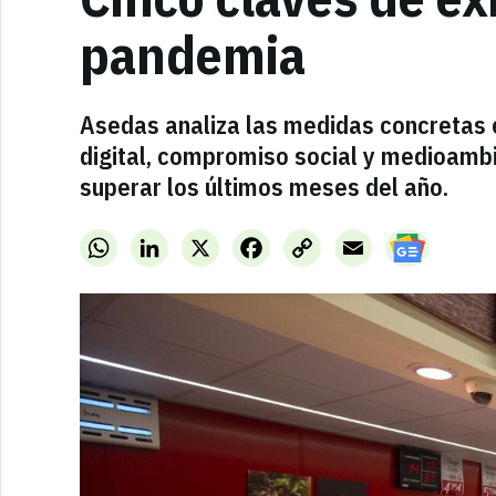
pandemia
Asedas analiza las medidas concretas e
digital, compromiso social y medioamb
superar los últimos meses del año.
WhatsApp
LinkedIn
X
Facebook
Copy
Email
Link