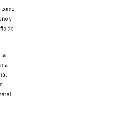
o –como
eno y
fia de
 la
 una
nal
ue
neral