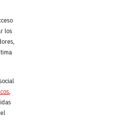
cceso
r los
dores,
ltima
social
icos
,
didas
del