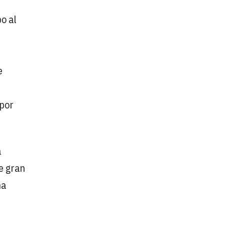
po al
e
 por
a
e gran
na