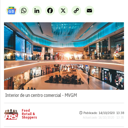
WhatsApp
LinkedIn
Facebook
X
Copy
Email
Link
Interior de un centro comercial -
MVGM
Food
Publicado: 14/10/2020 ·
13:38
Retail &
Shoppers
Actualizado: 14/10/2020 · 13:38