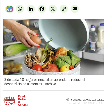
WhatsApp
LinkedIn
Facebook
X
Copy
Email
Link
3 de cada 10 hogares necesitan aprender a reducir el
desperdicio de alimentos -
Archivo
Food
Retail
Publicado: 19/07/2022 ·
13:11
&
Actualizado: 19/07/2022 · 13:11
Service