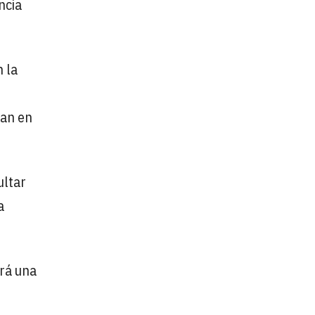
ncia
n la
van en
ultar
a
irá una