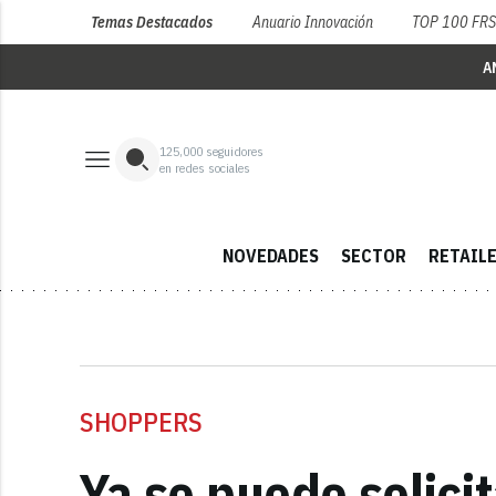
Temas Destacados
Anuario Innovación
TOP 100 FR
A
125,000
seguidores
en redes sociales
NOVEDADES
SECTOR
RETAIL
SHOPPERS
Ya se puede solici