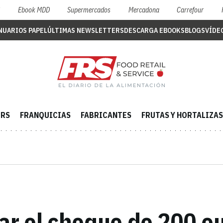
S
Ebook MDD
Supermercados
Mercadona
Carrefour
NUARIOS PAPEL
ÚLTIMAS NEWSLETTERS
DESCARGA EBOOKS
BLOGS
VÍDE
ERS
FRANQUICIAS
FABRICANTES
FRUTAS Y HORTALIZAS
tar el cheque de 200 e