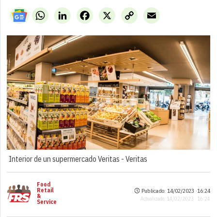
WhatsApp
LinkedIn
Facebook
X
Copy
Email
Link
Interior de un supermercado Veritas -
Veritas
Food
Retail
Publicado: 14/02/2023 ·
16:24
&
Actualizado: 14/02/2023 · 16:24
Service