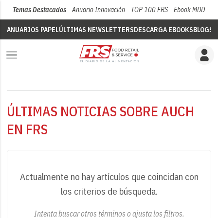
Temas Destacados
Anuario Innovación
TOP 100 FRS
Ebook MDD
Su
ANUARIOS PAPEL
ÚLTIMAS NEWSLETTERS
DESCARGA EBOOKS
BLOGS
V
ÚLTIMAS NOTICIAS SOBRE AUCH
EN FRS
Actualmente no hay artículos que coincidan con
los criterios de búsqueda.
Intenta buscar otros términos o ajusta los filtros.