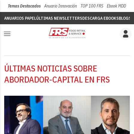
Temas Destacados
Anuario Innovación
TOP 100 FRS
Ebook MDD
Su
ANUARIOS PAPEL
ÚLTIMAS NEWSLETTERS
DESCARGA EBOOKS
BLOGS
V
ÚLTIMAS NOTICIAS SOBRE
ABORDADOR-CAPITAL EN FRS