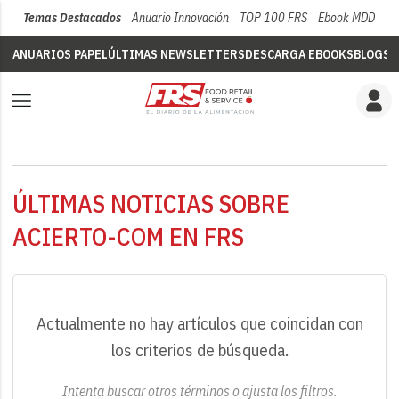
Temas Destacados
Anuario Innovación
TOP 100 FRS
Ebook MDD
Su
ANUARIOS PAPEL
ÚLTIMAS NEWSLETTERS
DESCARGA EBOOKS
BLOGS
V
ÚLTIMAS NOTICIAS SOBRE
ACIERTO-COM EN FRS
Actualmente no hay artículos que coincidan con
los criterios de búsqueda.
Intenta buscar otros términos o ajusta los filtros.