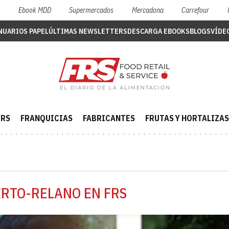
S
Ebook MDD
Supermercados
Mercadona
Carrefour
NUARIOS PAPEL
ÚLTIMAS NEWSLETTERS
DESCARGA EBOOKS
BLOGS
VÍDE
ERS
FRANQUICIAS
FABRICANTES
FRUTAS Y HORTALIZAS
ERTO-RELANO EN FRS