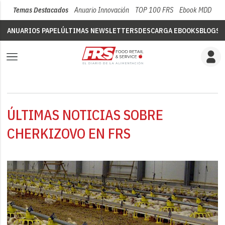
Temas Destacados
Anuario Innovación
TOP 100 FRS
Ebook MDD
Su
ANUARIOS PAPEL
ÚLTIMAS NEWSLETTERS
DESCARGA EBOOKS
BLOGS
V
ÚLTIMAS NOTICIAS SOBRE
CHERKIZOVO EN FRS