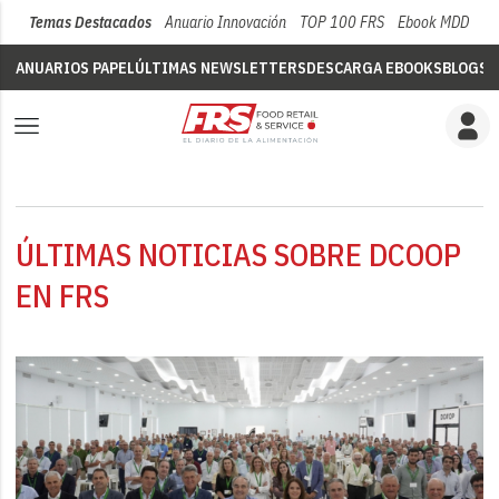
Temas Destacados
Anuario Innovación
TOP 100 FRS
Ebook MDD
Su
ANUARIOS PAPEL
ÚLTIMAS NEWSLETTERS
DESCARGA EBOOKS
BLOGS
V
ÚLTIMAS NOTICIAS SOBRE DCOOP
EN FRS