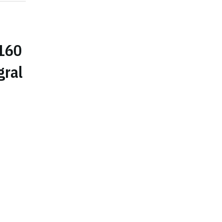
160
gral