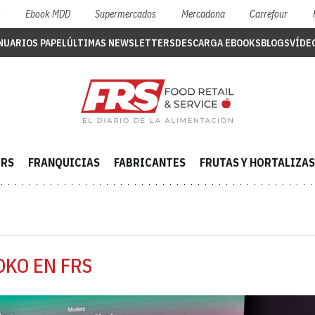
S
Ebook MDD
Supermercados
Mercadona
Carrefour
NUARIOS PAPEL
ÚLTIMAS NEWSLETTERS
DESCARGA EBOOKS
BLOGS
VÍDE
ERS
FRANQUICIAS
FABRICANTES
FRUTAS Y HORTALIZAS
OKO EN FRS