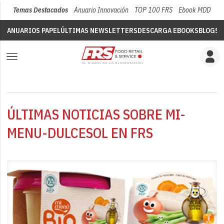
Temas Destacados
Anuario Innovación
TOP 100 FRS
Ebook MDD
Su
ANUARIOS PAPEL
ÚLTIMAS NEWSLETTERS
DESCARGA EBOOKS
BLOGS
V
ÚLTIMAS NOTICIAS SOBRE MI-
MENU-DULCESOL EN FRS