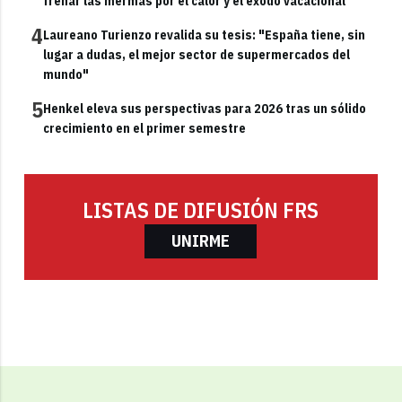
frenar las mermas por el calor y el éxodo vacacional
4
Laureano Turienzo revalida su tesis: "España tiene, sin
lugar a dudas, el mejor sector de supermercados del
mundo"
5
Henkel eleva sus perspectivas para 2026 tras un sólido
crecimiento en el primer semestre
LISTAS DE DIFUSIÓN FRS
UNIRME