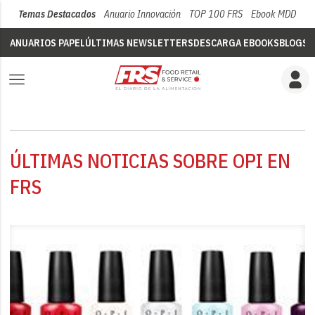
Temas Destacados
Anuario Innovación
TOP 100 FRS
Ebook MDD
Su
ANUARIOS PAPEL
ÚLTIMAS NEWSLETTERS
DESCARGA EBOOKS
BLOGS
V
ÚLTIMAS NOTICIAS SOBRE OPI EN
FRS