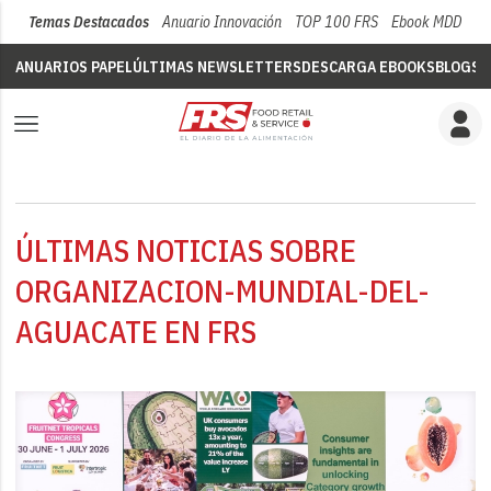
Temas Destacados
Anuario Innovación
TOP 100 FRS
Ebook MDD
Su
ANUARIOS PAPEL
ÚLTIMAS NEWSLETTERS
DESCARGA EBOOKS
BLOGS
V
ÚLTIMAS NOTICIAS SOBRE
ORGANIZACION-MUNDIAL-DEL-
AGUACATE EN FRS