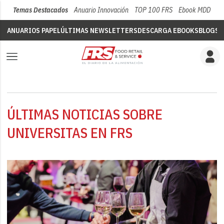
Temas Destacados
Anuario Innovación
TOP 100 FRS
Ebook MDD
Su
ANUARIOS PAPEL
ÚLTIMAS NEWSLETTERS
DESCARGA EBOOKS
BLOGS
V
ÚLTIMAS NOTICIAS SOBRE
UNIVERSITAS EN FRS