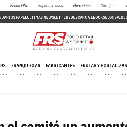
S
Ebook MDD
Supermercados
Mercadona
Carrefour
NUARIOS PAPEL
ÚLTIMAS NEWSLETTERS
DESCARGA EBOOKS
BLOGS
VÍDE
ERS
FRANQUICIAS
FABRICANTES
FRUTAS Y HORTALIZAS
n el comité un aumento