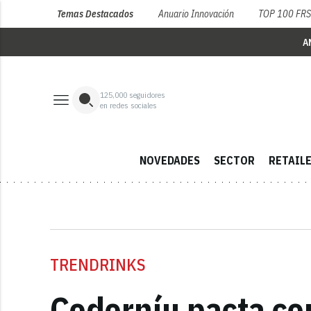
Temas Destacados
Anuario Innovación
TOP 100 FR
A
125,000
seguidores
en redes sociales
NOVEDADES
SECTOR
RETAIL
TRENDRINKS
Codorníu pacta co