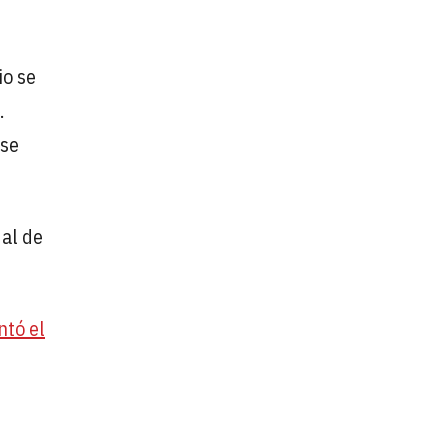
io se
.
 se
 al de
ntó el