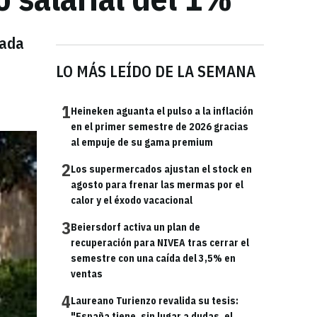
nada
LO MÁS LEÍDO DE LA SEMANA
1
Heineken aguanta el pulso a la inflación
en el primer semestre de 2026 gracias
al empuje de su gama premium
2
Los supermercados ajustan el stock en
agosto para frenar las mermas por el
calor y el éxodo vacacional
3
Beiersdorf activa un plan de
recuperación para NIVEA tras cerrar el
semestre con una caída del 3,5% en
ventas
4
Laureano Turienzo revalida su tesis:
"España tiene, sin lugar a dudas, el