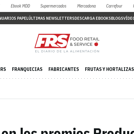
S
Ebook MDD
Supermercados
Mercadona
Carrefour
NUARIOS PAPEL
ÚLTIMAS NEWSLETTERS
DESCARGA EBOOKS
BLOGS
VÍDE
ERS
FRANQUICIAS
FABRICANTES
FRUTAS Y HORTALIZAS
a en los premios Produ