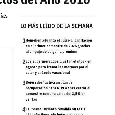
rías
LO MÁS LEÍDO DE LA SEMANA
1
Heineken aguanta el pulso a la inflación
en el primer semestre de 2026 gracias
al empuje de su gama premium
2
Los supermercados ajustan el stock en
agosto para frenar las mermas por el
calor y el éxodo vacacional
3
Beiersdorf activa un plan de
recuperación para NIVEA tras cerrar el
semestre con una caída del 3,5% en
ventas
4
Laureano Turienzo revalida su tesis:
"España tiene, sin lugar a dudas, el