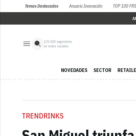
Temas Destacados
Anuario Innovación
TOP 100 FR
A
125,000
seguidores
en redes sociales
NOVEDADES
SECTOR
RETAIL
TRENDRINKS
San Miguel triunf