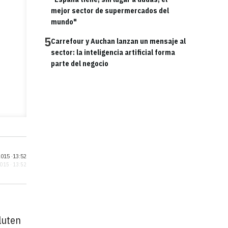
mejor sector de supermercados del
mundo"
5
Carrefour y Auchan lanzan un mensaje al
sector: la inteligencia artificial forma
parte del negocio
015 ·
13:52
2015 · 13:52
luten