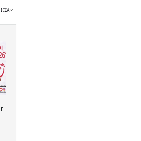
TICIA
r