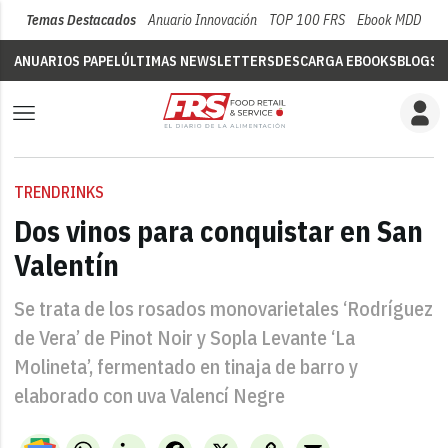
Temas Destacados
Anuario Innovación
TOP 100 FRS
Ebook MDD
Su
ANUARIOS PAPEL
ÚLTIMAS NEWSLETTERS
DESCARGA EBOOKS
BLOGS
V
TRENDRINKS
Dos vinos para conquistar en San
Valentín
Se trata de los rosados monovarietales ‘Rodríguez
de Vera’ de Pinot Noir y Sopla Levante ‘La
Molineta’, fermentado en tinaja de barro y
elaborado con uva Valencí Negre
WhatsApp
LinkedIn
Facebook
X
Copy
Email